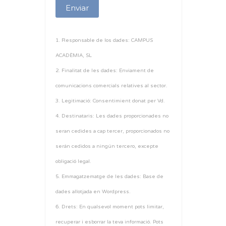
1. Responsable de los dades: CAMPUS
ACADÈMIA, SL
2. Finalitat de les dades: Enviament de
comunicacions comercials relatives al sector.
3. Legitimació: Consentimient donat per Vd.
4. Destinataris: Les dades proporcionades no
seran cedides a cap tercer, proporcionados no
serán cedidos a ningún tercero, excepte
obligació legal.
5. Emmagatzematge de les dades: Base de
dades allotjada en Wordpress.
6. Drets: En qualsevol moment pots limitar,
recuperar i esborrar la teva informació. Pots