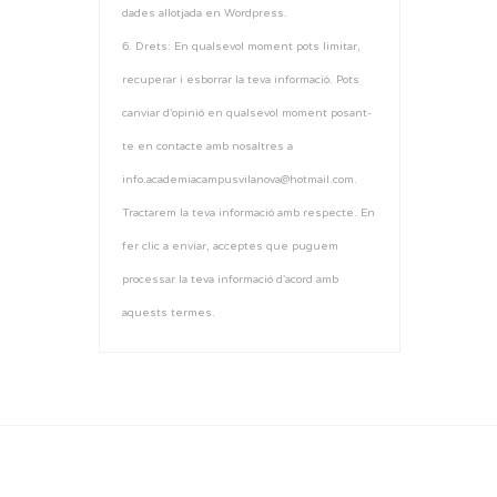
dades allotjada en Wordpress.
6. Drets: En qualsevol moment pots limitar,
recuperar i esborrar la teva informació. Pots
canviar d'opinió en qualsevol moment posant-
te en contacte amb nosaltres a
info.academiacampusvilanova@hotmail.com.
Tractarem la teva informació amb respecte. En
fer clic a enviar, acceptes que puguem
processar la teva informació d'acord amb
aquests termes.